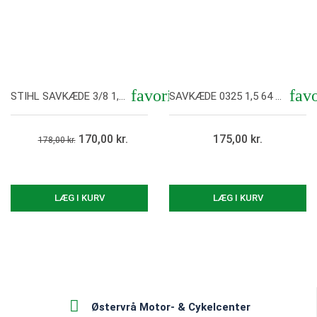
favorite
favo
STIHL SAVKÆDE 3/8 1,3 44 DRIVLED
SAVKÆDE 0325 1,5 64 DRIVLED
Vis her
Vis her
170,00 kr.
175,00 kr.
178,00 kr.
LÆG I KURV
LÆG I KURV
Østervrå Motor- & Cykelcenter