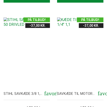
PÅ TILBUD!
PÅ TILBUD!
-37,00 KR.
-37,00 KR.
favorite
favo
STIHL SAVKÆDE 3/8 1,1 50 DRIVLED
SAVKÆDE TIL MOTORSAV 1/4" 1,1 56 DRIVLED
Vis her
Vis her