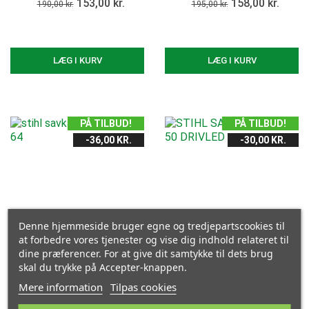
153,00 kr.
158,00 kr.
190,00 kr.
195,00 kr.
LÆG I KURV
LÆG I KURV
PÅ TILBUD!
PÅ TILBUD!
-36,00 KR.
-30,00 KR.
Denne hjemmeside bruger egne og tredjepartscookies til
at forbedre vores tjenester og vise dig indhold relateret til
dine præferencer. For at give dit samtykke til dets brug
skal du trykke på Accepter-knappen.
Mere information
Tilpas cookies