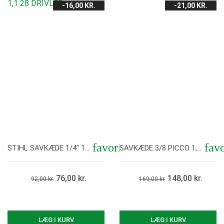
-16,00 KR.
-21,00 KR.
favorite
favo
STIHL SAVKÆDE 1/4" 1,1 28 DRIVLED
SAVKÆDE 3/8 PICCO 1,1 44 DRIVLED
Vis her
Vis her
76,00 kr.
148,00 kr.
92,00 kr.
169,00 kr.
LÆG I KURV
LÆG I KURV