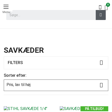
Menu
SAVKÆDER
FILTERS
Sorter efter:

Pris, lav til høj
PÅ TILBUD!