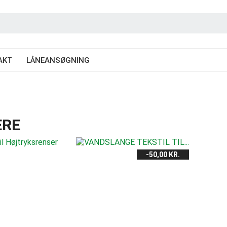
AKT
LÅNEANSØGNING
ERE
-50,00 KR.
own