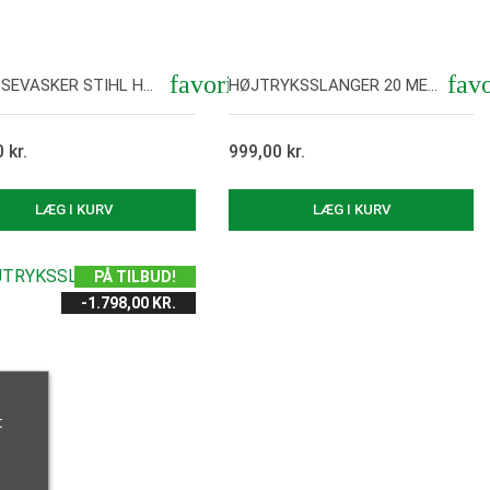
favorite
favo
TERASSEVASKER STIHL HOBBYRENSER
HØJTRYKSSLANGER 20 METER GRÅ
 kr.
999,00 kr.
Vis her
Vis her
LÆG I KURV
LÆG I KURV
PÅ TILBUD!
-1.798,00 KR.
t