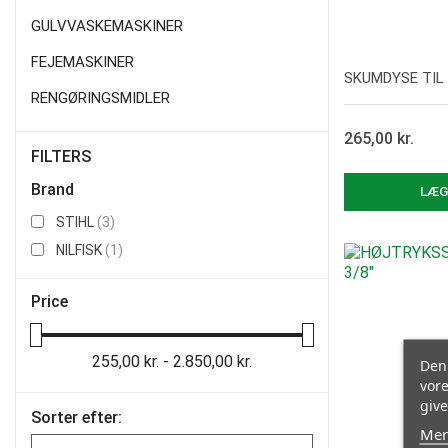
GULVVASKEMASKINER
FEJEMASKINER
RENGØRINGSMIDLER
265,00 kr.
FILTERS
Vi
Brand
LÆG
STIHL
(3)
NILFISK
(1)
Price
255,00 kr. - 2.850,00 kr.
Denn
vore
give
Sorter efter:
Mer