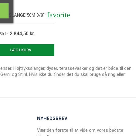
favorite
YKSSLANGE 50M 3/8"
2.844,50 kr.
50 kr.
Vis her
LÆG I KURV
renser. Højtryksslanger, dyser, terassevasker og det er både til den
Gerni og Stihl. Hvis ikke du finder det du skal bruge så ring eller
NYHEDSBREV
Vær den første til at vide om vores bedste