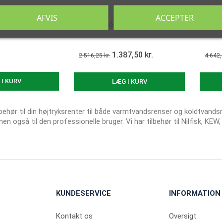
AFVIS
ACCEPTER
favorite
favorite
GE 30M 3/8"
HØJTRYKSSLANGE 20M 3/8"
HØJTR
1.387,50 kr.
2.516,25 kr.
4.642,
s her
Vis her
 I KURV
LÆG I KURV
lbehør til din højtryksrenter til både varmtvandsrenser og koldtvands
en også til den professionelle bruger. Vi har tilbehør til Nilfisk, KEW, 
KUNDESERVICE
INFORMATION
Kontakt os
Oversigt