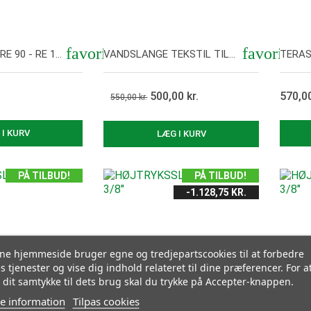
favorite
favorite
SKUMDYSE TIL RE 90 - RE 170 PLUS
VANDSLANGE TEKSTIL TIL HØJTRYKSRENSER
500,00 kr.
570,00
550,00 kr.
s her
Vis her
 I KURV
LÆG I KURV
PÅ TILBUD!
PÅ TILBUD!
-1.128,75 KR.
e hjemmeside bruger egne og tredjepartscookies til at forbedre
s tjenester og vise dig indhold relateret til dine præferencer. For a
 dit samtykke til dets brug skal du trykke på Accepter-knappen.
e information
Tilpas cookies