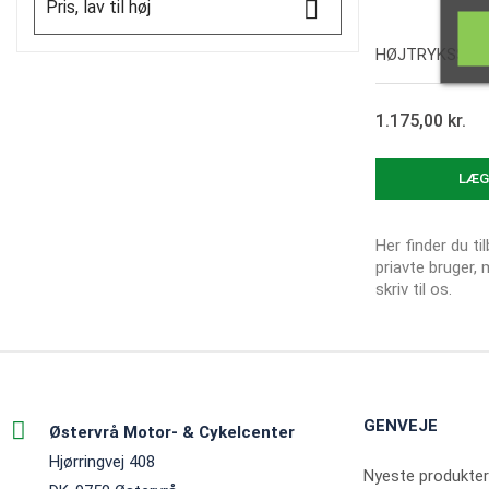

Pris, lav til høj
HØJTRYKSSLAN
1.175,00 kr.
Vi
LÆG
Her finder du ti
priavte bruger, m
skriv til os.
GENVEJE
Østervrå Motor- & Cykelcenter
Hjørringvej 408
Nyeste produkter