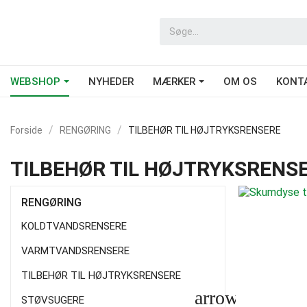
WEBSHOP
NYHEDER
MÆRKER
OM OS
KONT
Forside
RENGØRING
TILBEHØR TIL HØJTRYKSRENSERE
TILBEHØR TIL HØJTRYKSRENS
RENGØRING
KOLDTVANDSRENSERE
VARMTVANDSRENSERE
TILBEHØR TIL HØJTRYKSRENSERE
arrow_drop_d
STØVSUGERE