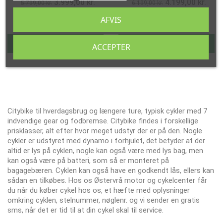
3.999,00 kr.
4.199,00 kr.
5.799,00 kr.
6.199,00 kr.
AFVIS
LÆG I KURV
LÆG I KURV
ACCEPTER
Citybike til hverdagsbrug og længere ture, typisk cykler med 7
indvendige gear og fodbremse. Citybike findes i forskellige
prisklasser, alt efter hvor meget udstyr der er på den. Nogle
cykler er udstyret med dynamo i forhjulet, det betyder at der
altid er lys på cyklen, nogle kan også være med lys bag, men
kan også være på batteri, som så er monteret på
bagagebæren. Cyklen kan også have en godkendt lås, ellers kan
sådan en tilkøbes. Hos os Østervrå motor og cykelcenter får
du når du køber cykel hos os, et hæfte med oplysninger
omkring cyklen, stelnummer, nøglenr. og vi sender en gratis
sms, når det er tid til at din cykel skal til service.