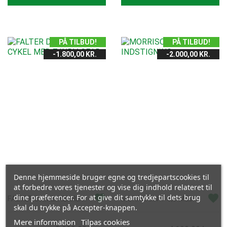
PÅ TILBUD!
PÅ TILBUD!
-1.800,00 KR.
-2.000,00 KR.
Denne hjemmeside bruger egne og tredjepartscookies til
at forbedre vores tjenester og vise dig indhold relateret til
favorite
favorite
dine præferencer. For at give dit samtykke til dets brug
FALTER DAME/HERRE CYKEL MED 7 INDV. GEAR
MORRISON T 3,0 MED UDVENDIGE GEAR
skal du trykke på Accepter-knappen.
Vis her
Vis her
Mere information
Tilpas cookies