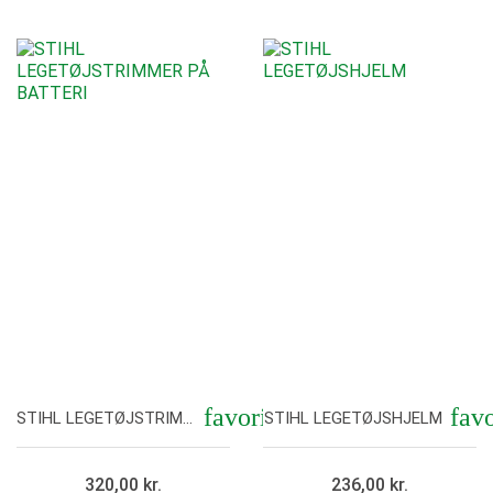
Vis her
Vis her
favorite
favo
STIHL LEGETØJSTRIMMER PÅ BATTERI
STIHL LEGETØJSHJELM
320,00 kr.
236,00 kr.