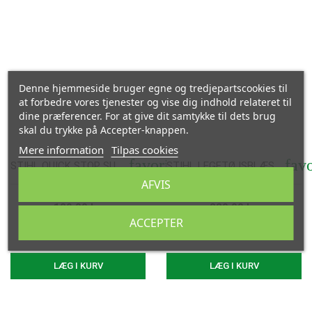
Denne hjemmeside bruger egne og tredjepartscookies til
at forbedre vores tjenester og vise dig indhold relateret til
dine præferencer. For at give dit samtykke til dets brug
skal du trykke på Accepter-knappen.
Vis her
Vis her
Mere information
Tilpas cookies
favorite
favo
STIHL QUICK STOP SUTTER (2 STK.)
STIHL LEGETØJSBLÆSER INKL. BATTERI
AFVIS
129,00 kr.
330,00 kr.
ACCEPTER
LÆG I KURV
LÆG I KURV