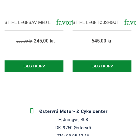
Vis her
Vis her
favorite
favo
STIHL LEGESAV MED LYD
STIHL LEGETØJSHØJTRYKSRENSER
245,00 kr.
645,00 kr.
295,00 kr.
LÆG I KURV
LÆG I KURV
Østervrå Motor- & Cykelcenter
Hjørringvej 408
DK-9750 Østervrå
Tlf.: 98 95 12 16