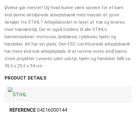
Øvelse gør mester! Og hvad kunne være sjovere for et barn
end denne detaljerede arbejdsbænk med masser af sjove
detaljer fra STIHL? Arbejdsbordet er lavet af træ og leveres
med træværktøj. Der er også holdere til alle STIHL's
børnemaskiner: motorsav, løvblæser, ryddesav, hjelm og
handsker. Alt har sin plads. Den FSC-certificerede arbejdsbænk
har mere end nok arbejdsplads til at rumme vores små børns
store projekter. Leveres uden udstyr, hjelm og handsker. Mål ca.
59,5 x 29,5 x 94 cm
PRODUCT DETAILS
REFERENCE
04216000144