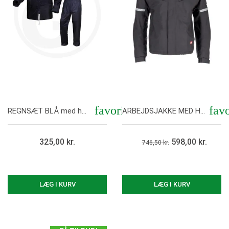
favorite
favo
REGNSÆT BLÅ med hætte i krave og elastik i talje
ARBEJDSJAKKE MED HÆTTE OG REFLEKS
Vis her
Vis her
325,00 kr.
598,00 kr.
746,50 kr.
LÆG I KURV
LÆG I KURV