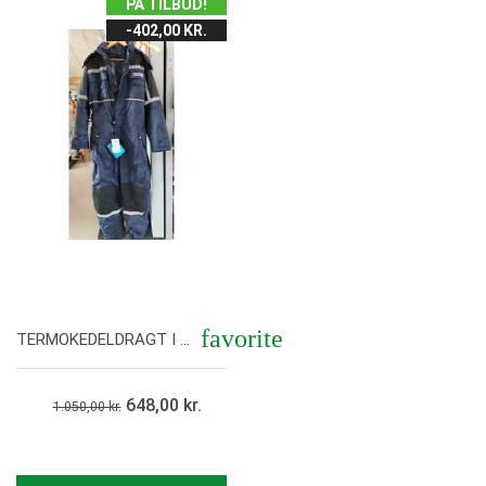
PÅ TILBUD!
-402,00 KR.
favorite
TERMOKEDELDRAGT I FLERE STØRRELSER.
Vis her
648,00 kr.
1.050,00 kr.