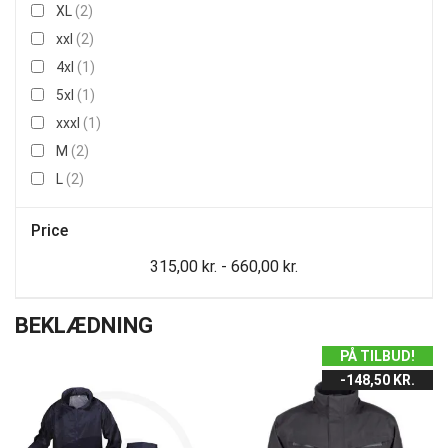
XL
(2)
xxl
(2)
4xl
(1)
5xl
(1)
xxxl
(1)
M
(2)
L
(2)
Price
315,00 kr. - 660,00 kr.
BEKLÆDNING
PÅ TILBUD!
-148,50 KR.